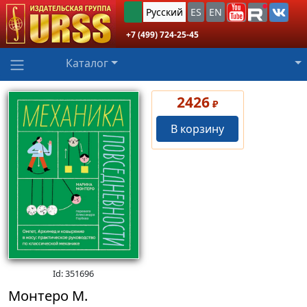
Русский
ES
EN
+7 (499) 724-25-45
Каталог
2426
₽
В корзину
Id: 351696
Монтеро М.