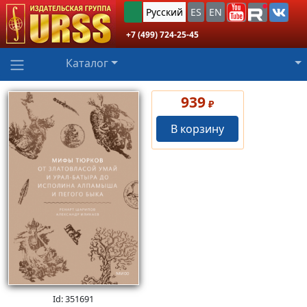
Русский
ES
EN
+7 (499) 724-25-45
Каталог
939
₽
В корзину
Id: 351691