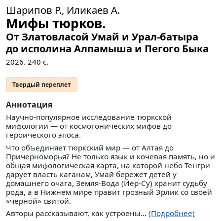
Шарипов Р., Иликаев А.
Мифы тюрков.
От Златовласой Умай и Урал-батыра
до исполина Алпамыша и Пегого Быка
2026.
240
с.
Твердый переплет
Аннотация
Научно-популярное исследование тюркской
мифологии — от космогонических мифов до
героического эпоса.
Что объединяет тюркский мир — от Алтая до
Причерноморья? Не только язык и кочевая память, но и
общая мифологическая карта, на которой небо Тенгри
дарует власть каганам, Умай бережет детей у
домашнего очага, Земля-Вода (Йер-Су) хранит судьбу
рода, а в Нижнем мире правит грозный Эрлик со своей
«черной» свитой.
Авторы рассказывают, как устроены...
(Подробнее)