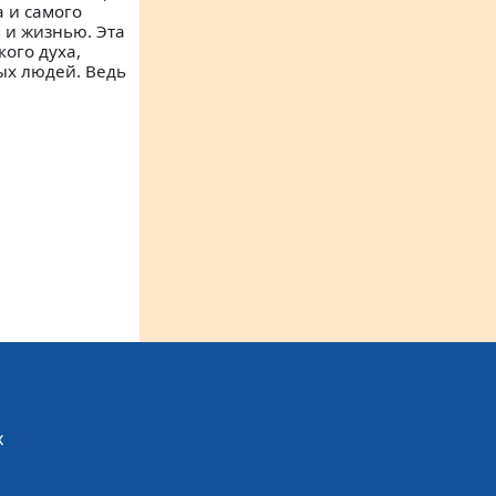
а и самого
м и жизнью. Эта
кого духа,
ых людей. Ведь
х