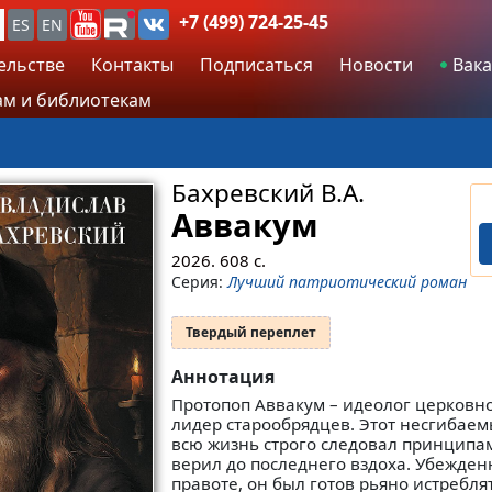
+7 (499) 724-25-45
ES
EN
ельстве
Контакты
Подписаться
Новости
Вака
м и библиотекам
Бахревский В.А.
Аввакум
2026.
608
с.
Серия:
Лучший патриотический роман
Твердый переплет
Аннотация
Протопоп Аввакум – идеолог церковно
лидер старообрядцев. Этот несгибае
всю жизнь строго следовал принципам
верил до последнего вздоха. Убежден
правоте, он был готов рьяно истребля