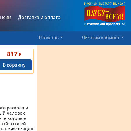
нсии
Доставка и оплата
Помощь
Личный кабинет
817
₽
В корзину
го раскола и
мый человек
, в которые
ный в своей
ть нечестивцев