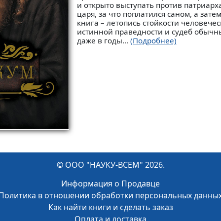
и открыто выступать против патриарх
царя, за что поплатился саном, а зате
книга – летопись стойкости человечес
истинной праведности и судеб обычн
даже в годы...
(Подробнее)
© ООО "НАУКУ-ВСЕМ" 2026.
Информация о Продавце
Политика в отношении обработки персональных данны
Как найти книги и сделать заказ
Оплата и доставка