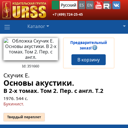
Русский
ES
EN
+7 (499) 724-25-45
Каталог
Предварительный
заказ!
В корзину
Id: 351660
Скучик Е.
Основы акустики.
В 2-х томах. Том 2. Пер. с англ.
Т.2
1976.
544
с.
Букинист.
Твердый переплет