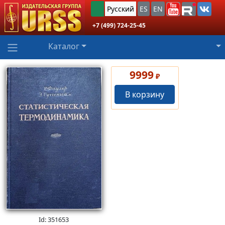
Русский
ES
EN
+7 (499) 724-25-45
Каталог
9999
₽
В корзину
Id: 351653