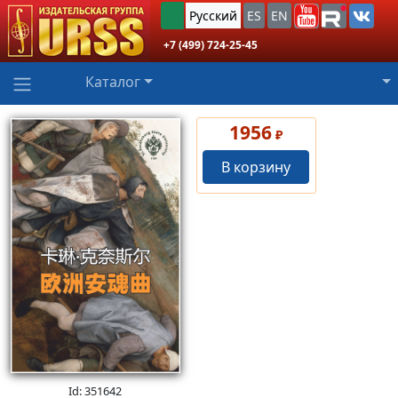
Русский
ES
EN
+7 (499) 724-25-45
Каталог
1956
₽
В корзину
Id: 351642