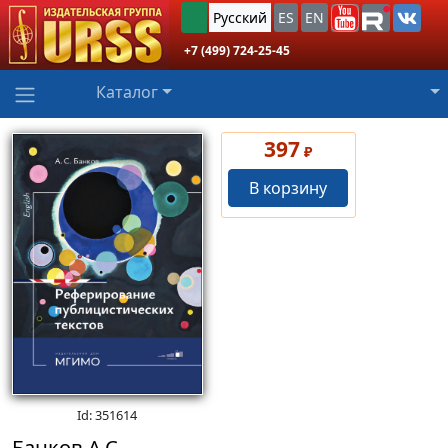
Русский
ES
EN
+7 (499) 724-25-45
Каталог
397
₽
В корзину
Id: 351614
Банков А.С.