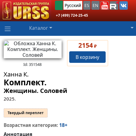
Русский
ES
EN
+7 (499) 724-25-45
Каталог
2154
₽
В корзину
Id: 351548
Ханна К.
Комплект.
Женщины. Соловей
2025.
Твердый переплет
18+
Возрастная категория:
Аннотация