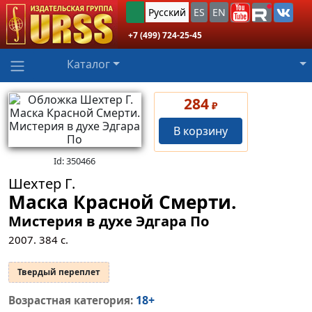
Русский
ES
EN
+7 (499) 724-25-45
Каталог
284
₽
В корзину
Id: 350466
Шехтер Г.
Маска Красной Смерти.
Мистерия в духе Эдгара По
2007.
384
с.
Твердый переплет
18+
Возрастная категория: