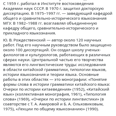
С 1959 г. работал в Институте востоковедения
Академии наук СССР. В 1970 г. защитил докторскую
диссертацию. В 1975–1997 гг. — заведующий кафедрой
общего и сравнительно-исторического языкознания
МГУ. В 1982–1988 гг. возглавлял объединенную
кафедру общего, сравнительно-исторического и
прикладного языкознания.
Ю. В. Рождественский — автор около 120 научных
работ. Под его научным руководством было защищено
около 100 диссертаций. Он создал школу ученых-
филологов и культурологов, работающих в различных
сферах науки. Центральной частью его творчества
являются его лингвистические труды: исследования
в области китайской грамматики, типологии языков,
истории языкознания и теории языка. Основные
работы в этих областях — это монографии: «Понятие
формы слова в истории грамматики китайского языка:
Очерки по истории китаеведения» (1952), «Китайский
язык» (коллективная монография, 1961), «Типология
слова» (1969), «Очерки по истории лингвистики» (в
соавторстве с Т. А. Амировой и Б. А. Ольховиковым,
1975), «Лекции по общему языкознанию» (1990).