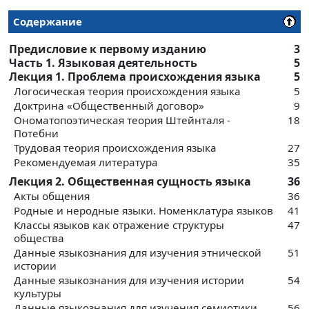
Содержание
Предисловие к первому изданию
3
Часть 1. Языковая деятельность
5
Лекция 1. Проблема происхождения языка
5
Логосическая теория происхождения языка
5
Доктрина «Общественный договор»
9
Ономатопоэтическая теория Штейнталя -
18
Потебни
Трудовая теория происхождения языка
27
Рекомендуемая литература
35
Лекция 2. Общественная сущность языка
36
Акты общения
36
Родные и неродные языки. Номенклатура языков
41
Классы языков как отражение структуры
47
общества
Данные языкознания для изучения этнической
51
истории
Данные языкознания для изучения истории
54
культуры
Данные языкознания для изучения семиотики
56