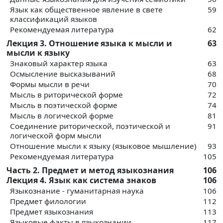
Язык как общественное явление в свете
59
классификаций языков
Рекомендуемая литература
62
Лекция 3. Отношение языка к мысли и
63
мысли к языку
Знаковый характер языка
63
Осмысление высказываний
68
Формы мысли в речи
70
Мысль в риторической форме
72
Мысль в поэтической форме
74
Мысль в логической форме
81
Соединение риторической, поэтической и
91
логической форм мысли
Отношение мысли к языку (языковое мышление)
93
Рекомендуемая литература
105
Часть 2. Предмет и метод языкознания
106
Лекция 4. Язык как система знаков
106
Языкознание - гуманитарная наука
106
Предмет филологии
112
Предмет языкознания
113
Языковые факты в языкознании
117