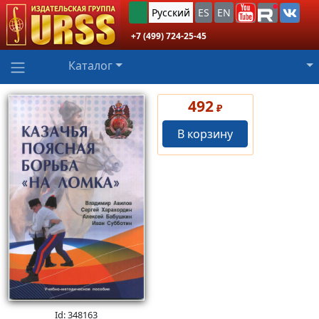
Русский
ES
EN
+7 (499) 724-25-45
Каталог
492
₽
В корзину
Id: 348163