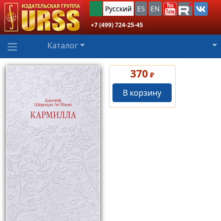
Русский
ES
EN
+7 (499) 724-25-45
Каталог
370
₽
В корзину