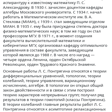
аспирантуру к известному математику П. С.
Александрову. В 1930 г. зачислен доцентом кафедры
алгебры Московского университета. С 1934 г. начал
работать в Математическом институте им. В. А.
Стеклова (МИАН), с 1939 г. стал заведующим отделом
МИАН. В 1935 г. ему была присуждена степень доктора
физико-математических наук; в том же году он стал
профессором МГУ. В 1971 г., в момент создания
факультета вычислительной математики и
кибернетики МГУ, организовал кафедру оптимального
управления в составе факультета, заведующим
которой являлся до 1988 г. В числе его наград —
четыре ордена Ленина, орден Октябрьской
Революции, орден Трудового Красного Знамени.
Основные работы Л. С. Понтрягина относятся к теории
дифференциальных уравнений, топологии, теории
колебаний, теории управления, вариационному
исчислению, алгебре. В топологии он открыл общий
закон двойственности и в связи с этим построил
теорию характеров непрерывных групп; получил ряд
результатов в теории гомотопий (классы Понтрягина).
В теории колебаний главные результаты работ Л. С.
Понтрягина относятся к асимптотике релаксационных