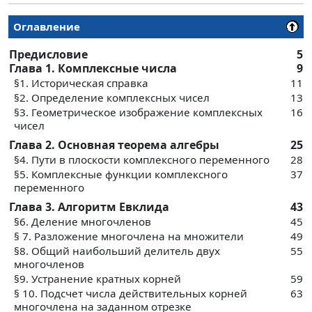
Оглавление
Предисловие
5
Глава 1. Комплексные числа
9
§1. Историческая справка
11
§2. Определение комплексных чисел
13
§3. Геометрическое изображение комплексных
16
чисел
Глава 2. Основная теорема алгебры
25
§4. Пути в плоскости комплексного переменного
28
§5. Комплексные функции комплексного
37
переменного
Глава 3. Алгоритм Евклида
43
§6. Деление многочленов
45
§ 7. Разложение многочлена на множители
49
§8. Общий наибольший делитель двух
55
многочленов
§9. Устранение кратных корней
59
§ 10. Подсчет числа действительных корней
63
многочлена на заданном отрезке