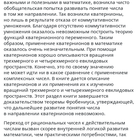
важными и полезными в математике, возникла чисто
обобщательская попытка развивать понятие числа
в том же направлении. Так возникли кватернионы,
но лишь в результате отказа от коммутативности
умножения. Благодаря отсутствию коммутативности
умножения оказалось невозможным построить теорию
функций кватернионного переменного. Таким
образом, применение кватернионов в математике
оказалось очень незначительным. При помощи
кватернионов хорошо описываются вращения
трехмерного и четырехмерного евклидовых
пространств. Конечно, это по своему значению
не может идти ни в какое сравнение с применением
комплексных чисел. В книге дается описание
кватернионов и их применения их к изучению
вращений трехмерного и четырехмерного евклидовых
пространств. Этот раздел книги завершается
доказательством теоремы Фробениуса, утверждающей,
что дальнейшее развитие понятия числа
в направлении кватернионов невозможно.
Переход от рациональных чисел к действительным
числам вызван скорее внутренней логикой развития
математики, чем практическими потребностями, так