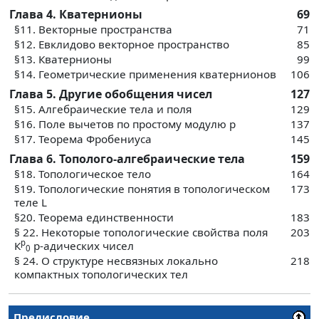
Глава 4. Кватернионы
69
§11. Векторные пространства
71
§12. Евклидово векторное пространство
85
§13. Кватернионы
99
§14. Геометрические применения кватернионов
106
Глава 5. Другие обобщения чисел
127
§15. Алгебраические тела и поля
129
§16. Поле вычетов по простому модулю р
137
§17. Теорема Фробениуса
145
Глава 6. Тополого-алгебраические тела
159
§18. Топологическое тело
164
§19. Топологические понятия в топологическом
173
теле L
§20. Теорема единственности
183
§ 22. Некоторые топологические свойства поля
203
p
К
p-адических чисел
0
§ 24. О структуре несвязных локально
218
компактных топологических тел
Предисловие