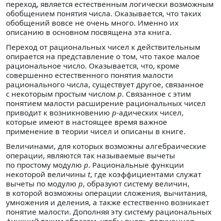
переход, является естественным логически возможным
обобщением понятия числа. Оказывается, что таких
обобщений вовсе не очень много. Именно их
описанию в основном посвящена эта книга.
Переход от рациональных чисел к действительным
опирается на представление о том, что такое малое
рациональное число. Оказывается, что, кроме
совершенно естественного понятия малости
рационального числа, существует другое, связанное
с некоторым простым числом
p
. Связанное с этим
понятием малости расширение рациональных чисел
приводит к возникновению
p
-адических чисел,
которые имеют в настоящее время важное
применение в теории чисел и описаны в книге.
Величинами, для которых возможны алгебраические
операции, являются так называемые вычеты
по простому модулю
p
. Рациональные функции
некоторой величины
t
, где коэффициентами служат
вычеты по модулю
p
, образуют систему величин,
в которой возможны операции сложения, вычитания,
умножения и деления, а также естественно возникает
понятие малости. Дополняя эту систему рациональных