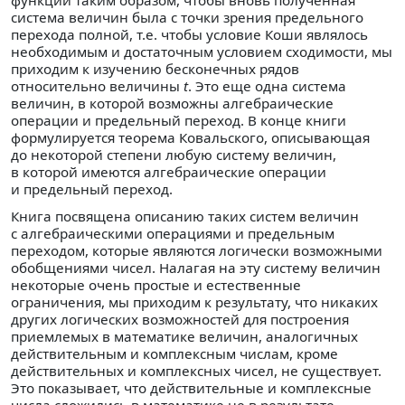
функций таким образом, чтобы вновь полученная
система величин была с точки зрения предельного
перехода полной, т.е. чтобы условие Коши являлось
необходимым и достаточным условием сходимости, мы
приходим к изучению бесконечных рядов
относительно величины
t
. Это еще одна система
величин, в которой возможны алгебраические
операции и предельный переход. В конце книги
формулируется теорема Ковальского, описывающая
до некоторой степени любую систему величин,
в которой имеются алгебраические операции
и предельный переход.
Книга посвящена описанию таких систем величин
с алгебраическими операциями и предельным
переходом, которые являются логически возможными
обобщениями чисел. Налагая на эту систему величин
некоторые очень простые и естественные
ограничения, мы приходим к результату, что никаких
других логических возможностей для построения
приемлемых в математике величин, аналогичных
действительным и комплексным числам, кроме
действительных и комплексных чисел, не существует.
Это показывает, что действительные и комплексные