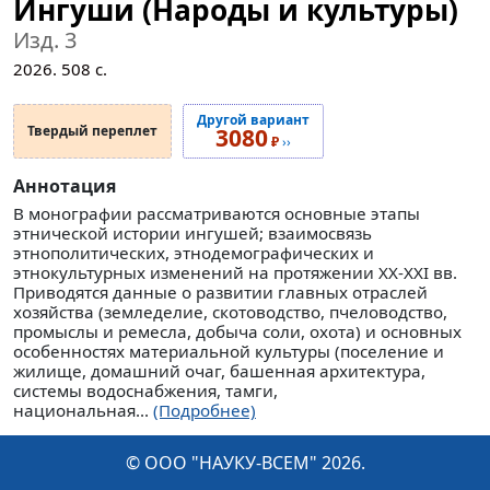
Ингуши (Народы и культуры)
Изд. 3
2026.
508
с.
Другой вариант
Твердый переплет
3080
₽
››
Аннотация
В монографии рассматриваются основные этапы
этнической истории ингушей; взаимосвязь
этнополитических, этнодемографических и
этнокультурных изменений на протяжении XX-XXI вв.
Приводятся данные о развитии главных отраслей
хозяйства (земледелие, скотоводство, пчеловодство,
промыслы и ремесла, добыча соли, охота) и основных
особенностях материальной культуры (поселение и
жилище, домашний очаг, башенная архитектура,
системы водоснабжения, тамги,
национальная...
(Подробнее)
© ООО "НАУКУ-ВСЕМ" 2026.