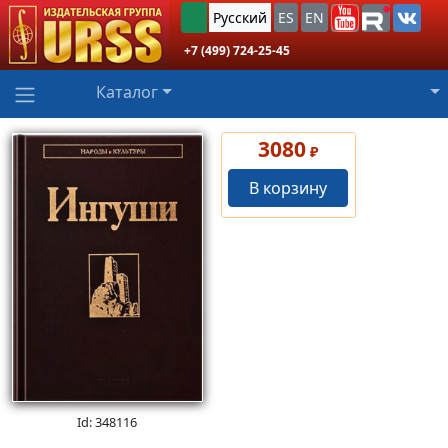
Русский
ES
EN
+7 (499) 724-25-45
Каталог
3080
₽
В корзину
Id: 348116