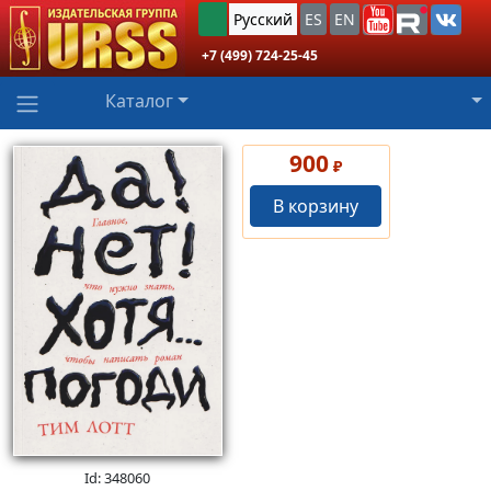
Русский
ES
EN
+7 (499) 724-25-45
Каталог
900
₽
В корзину
Id: 348060