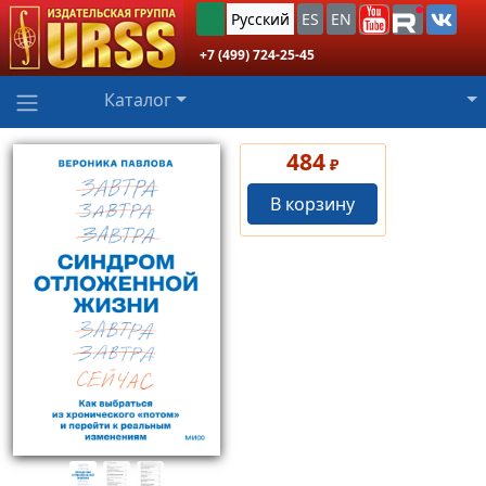
Русский
ES
EN
+7 (499) 724-25-45
Каталог
484
₽
В корзину