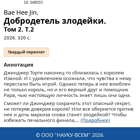
Id: 348055
Bae Hee Jin.
Добродетель злодейки.
Том 2.
Т.2
2026.
320
с.
Твердый переплет
Аннотация
Джинджер Торте наконец-то сблизилась с королем
Изаной. И с удивлением осознала, что чувства к нему
перестали быть игрой. Однако теперь в нее влюблен
не только король, но и его верный друг и помощник
Рара, чью настоящую личность знает лишь она одна.
Сможет ли Джинджер сохранить этот опасный секрет,
не потеряв доверия короля? Или все обернется против
нее и дочь маркиза снова станет злодейкой? Чтобы
избежать печального финала,...
(Подробнее)
© ООО "НАУКУ-ВСЕМ" 2026.