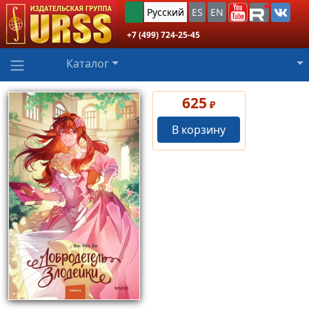
Русский
ES
EN
+7 (499) 724-25-45
Каталог
625
₽
В корзину