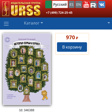
Русский
ES
EN
+7 (499) 724-25-45
Каталог
970
₽
В корзину
Id: 346388