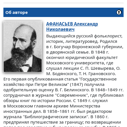
Об авторе
АФАНАСЬЕВ
Александр
Николаевич
Выдающийся русский фольклорист,
историк, литературовед. Родился
в г. Богучар Воронежской губернии,
в дворянской семье. В 1848 г.
окончил юридический факультет
Московского университета, где
слушал лекции С. П. Шевырева, О.
М. Бодянского, Т. Н. Грановского.
Его первая опубликованная статья "Государственное
хозяйство при Петре Великом" (1847) получила
одобрительную оценку В. Г. Белинского. В 1848–1849 гг.
сотрудничал в журнале "Современник", где публиковал
обзоры книг по истории России. С 1849 г. служил
в Московском главном архиве Министерства
иностранных дел. В 1858–1861 гг. был редактором
журнала "Библиографические записки". В 1860 г.
предпринял путешествие за границу; по возвращении