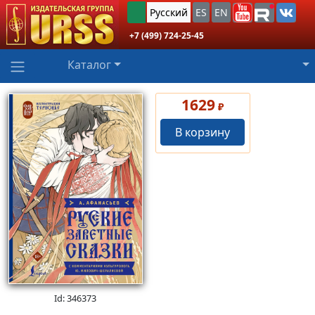
Русский
ES
EN
+7 (499) 724-25-45
Каталог
1629
₽
В корзину
Id: 346373