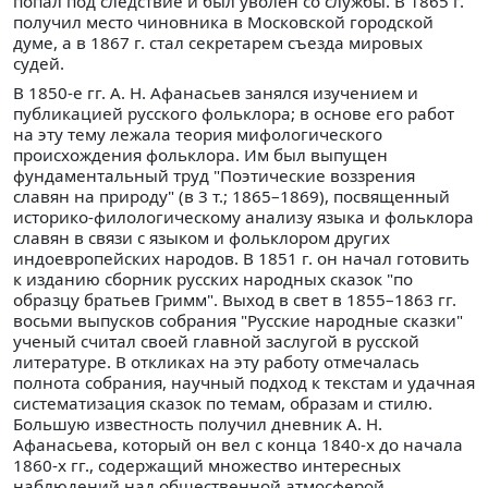
попал под следствие и был уволен со службы. В 1865 г.
получил место чиновника в Московской городской
думе, а в 1867 г. стал секретарем съезда мировых
судей.
В 1850-е гг. А. Н. Афанасьев занялся изучением и
публикацией русского фольклора; в основе его работ
на эту тему лежала теория мифологического
происхождения фольклора. Им был выпущен
фундаментальный труд "Поэтические воззрения
славян на природу" (в 3 т.; 1865–1869), посвященный
историко-филологическому анализу языка и фольклора
славян в связи с языком и фольклором других
индоевропейских народов. В 1851 г. он начал готовить
к изданию сборник русских народных сказок "по
образцу братьев Гримм". Выход в свет в 1855–1863 гг.
восьми выпусков собрания "Русские народные сказки"
ученый считал своей главной заслугой в русской
литературе. В откликах на эту работу отмечалась
полнота собрания, научный подход к текстам и удачная
систематизация сказок по темам, образам и стилю.
Большую известность получил дневник А. Н.
Афанасьева, который он вел с конца 1840-х до начала
1860-х гг., содержащий множество интересных
наблюдений над общественной атмосферой