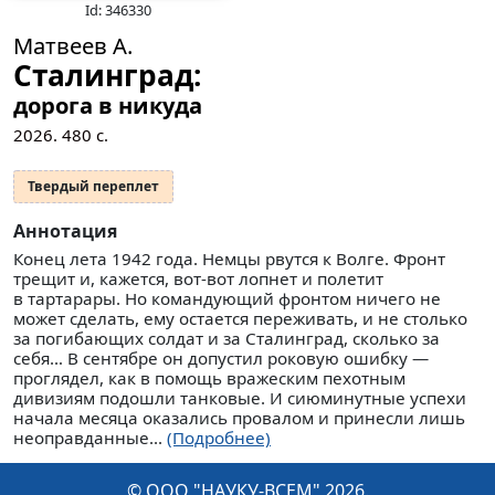
Id: 346330
Матвеев А.
Сталинград:
дорога в никуда
2026.
480
с.
Твердый переплет
Аннотация
Конец лета 1942 года. Немцы рвутся к Волге. Фронт
трещит и, кажется, вот-вот лопнет и полетит
в тартарары. Но командующий фронтом ничего не
может сделать, ему остается переживать, и не столько
за погибающих солдат и за Сталинград, сколько за
себя… В сентябре он допустил роковую ошибку —
проглядел, как в помощь вражеским пехотным
дивизиям подошли танковые. И сиюминутные успехи
начала месяца оказались провалом и принесли лишь
неоправданные...
(Подробнее)
© ООО "НАУКУ-ВСЕМ" 2026.