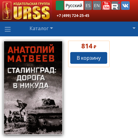
Русский
ES
EN
+7 (499) 724-25-45
Каталог
814
₽
В корзину