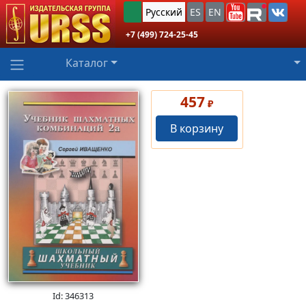
Русский
ES
EN
+7 (499) 724-25-45
Каталог
457
₽
В корзину
Id: 346313