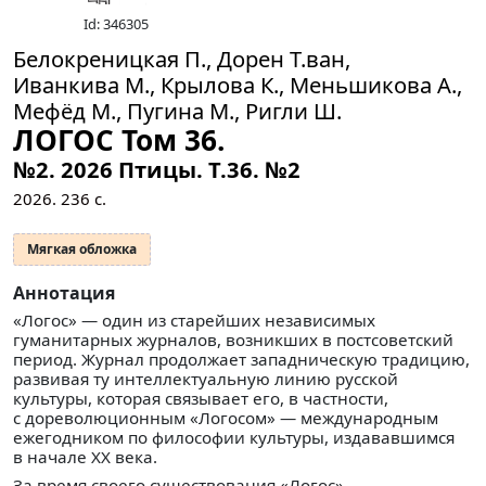
Id: 346305
Белокреницкая П., Дорен Т.ван,
Иванкива М., Крылова К., Меньшикова А.,
Мефёд М., Пугина М., Ригли Ш.
ЛОГОС Том 36.
№2. 2026 Птицы.
Т.36. №2
2026.
236
с.
Мягкая обложка
Аннотация
«Логос» — один из старейших независимых
гуманитарных журналов, возникших в постсоветский
период. Журнал продолжает западническую традицию,
развивая ту интеллектуальную линию русской
культуры, которая связывает его, в частности,
с дореволюционным «Логосом» — международным
ежегодником по философии культуры, издававшимся
в начале XX века.
За время своего существования «Логос»