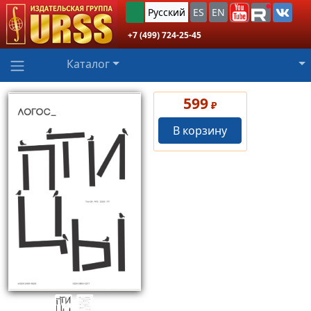
Русский
ES
EN
+7 (499) 724-25-45
Каталог
599
₽
В корзину