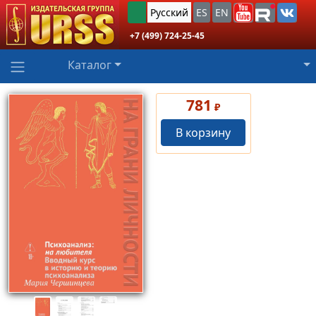
Русский
ES
EN
+7 (499) 724-25-45
Каталог
781
₽
В корзину