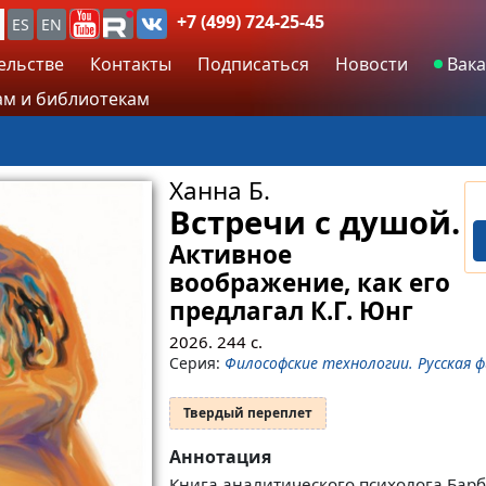
+7 (499) 724-25-45
ES
EN
ельстве
Контакты
Подписаться
Новости
Вака
м и библиотекам
Ханна Б.
Встречи с душой.
Активное
воображение, как его
предлагал К.Г. Юнг
2026.
244
с.
Серия:
Философские технологии. Русская 
Твердый переплет
Аннотация
Книга аналитического психолога Бар