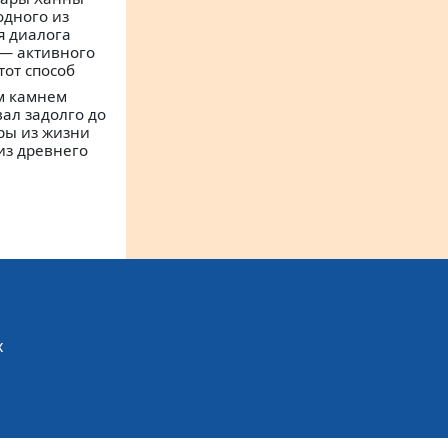
одного из
я диалога
— активного
тот способ
м камнем
ал задолго до
ры из жизни
из древнего
х