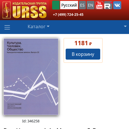
Русский
ES
EN
+7 (499) 724-25-45
Каталог
1181
₽
В корзину
Id: 346258