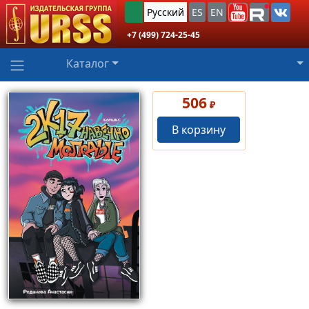
Русский
ES
EN
+7 (499) 724-25-45
Каталог
506
₽
В корзину