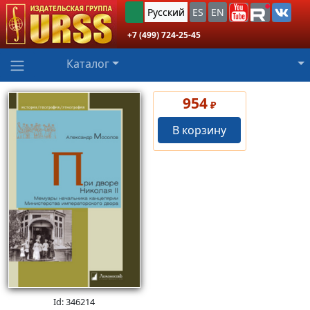
Русский
ES
EN
+7 (499) 724-25-45
Каталог
954
₽
В корзину
Id: 346214