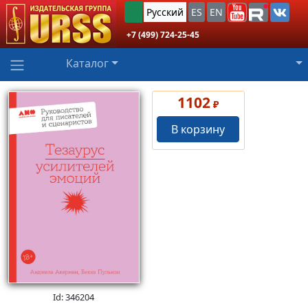
Русский
ES
EN
+7 (499) 724-25-45
Каталог
1102
₽
В корзину
Id: 346204