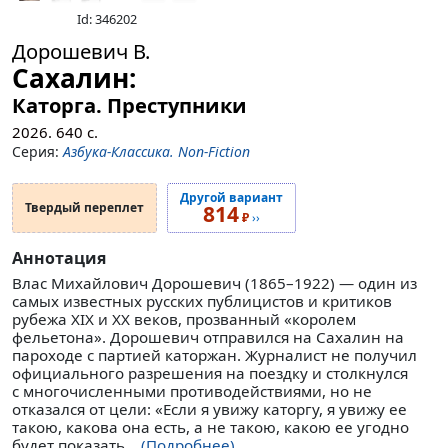
Id: 346202
Дорошевич В.
Сахалин:
Каторга. Преступники
2026.
640
с.
Серия:
Азбука-Классика. Non-Fiction
Другой вариант
Твердый переплет
814
₽
››
Аннотация
Влас Михайлович Дорошевич (1865–1922) — один из
самых известных русских публицистов и критиков
рубежа XIX и XX веков, прозванный «королем
фельетона». Дорошевич отправился на Сахалин на
пароходе с партией каторжан. Журналист не получил
официального разрешения на поездку и столкнулся
с многочисленными противодействиями, но не
отказался от цели: «Если я увижу каторгу, я увижу ее
такою, какова она есть, а не такою, какою ее угодно
будет показать...
(Подробнее)