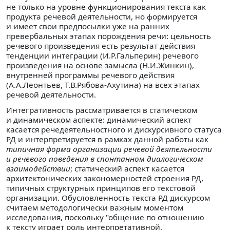
не только на уровне функционирования текста как
продукта речевой деятельности, но формируется
и имеет свои предпосылки уже на ранних
превербальных этапах порождения речи: цельность
речевого произведения есть результат действия
тенденции интеграции (И.Р.Гальперин) речевого
произведения на основе замысла (Н.И.Жинкин),
внутренней программы речевого действия
(А.А.Леонтьев, Т.В.Рябова-Ахутина) на всех этапах
речевой деятельности.
Интегративность рассматривается в статическом
и динамическом аспекте: динамический аспект
касается речедеятельностного и дискурсивного статуса
РД и интерпретируется в рамках данной работы как
типичная форма организации речевой деятельности
и речевого поведения в спонтанном диалогическом
взаимодействии
; статический аспект касается
архитектонических закономерностей строения РД,
типичных структурных принципов его текстовой
организации. Обусловленность текста РД дискурсом
считаем методологически важным моментом
исследования, поскольку "общение по отношению
к тексту играет роль интерпретативной,