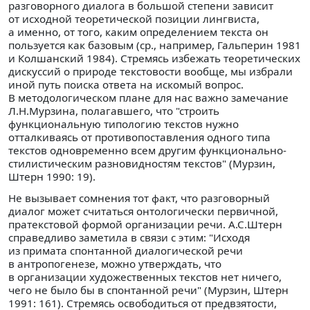
разговорного диалога в большой степени зависит
от исходной теоретической позиции лингвиста,
а именно, от того, каким определением текста он
пользуется как базовым (ср., например, Гальперин 1981
и Колшанский 1984). Стремясь избежать теоретических
дискуссий о природе текстовости вообще, мы избрали
иной путь поиска ответа на искомый вопрос.
В методологическом плане для нас важно замечание
Л.Н.Мурзина, полагавшего, что "строить
функциональную типологию текстов нужно
отталкиваясь от противопоставления одного типа
текстов одновременно всем другим функционально-
стилистическим разновидностям текстов" (Мурзин,
Штерн 1990: 19).
Не вызывает сомнения тот факт, что разговорный
диалог может считаться онтологически первичной,
пратекстовой формой организации речи. А.С.Штерн
справедливо заметила в связи с этим: "Исходя
из примата спонтанной диалогической речи
в антропогенезе, можно утверждать, что
в организации художественных текстов нет ничего,
чего не было бы в спонтанной речи" (Мурзин, Штерн
1991: 161). Стремясь освободиться от предвзятости,