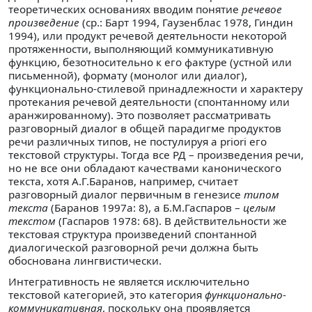
теоретических основаниях вводим понятие
речевое
произведение
(ср.: Барт 1994, Гаузенблас 1978, Гиндин
1994), или продукт речевой деятельности некоторой
протяженности, выполняющий коммуникативную
функцию, безотносительно к его фактуре (устной или
письменной), формату (монолог или диалог),
функционально-стилевой принадлежности и характеру
протекания речевой деятельности (спонтанному или
аранжированному). Это позволяет рассматривать
разговорный диалог в общей парадигме продуктов
речи различных типов, не постулируя a priori его
текстовой структуры. Тогда все РД – произведения речи,
но не все они обладают качествами канонического
текста, хотя А.Г.Баранов, например, считает
разговорный диалог первичным в генезисе
типом
текста
(Баранов 1997а: 8), а Б.М.Гаспаров –
целым
текстом
(Гаспаров 1978: 68). В действительности же
текстовая структура произведений спонтанной
диалогической разговорной речи должна быть
обоснована лингвистически.
Интегративность не является исключительно
текстовой категорией, это категория
функционально-
коммуникативная
, поскольку она проявляется