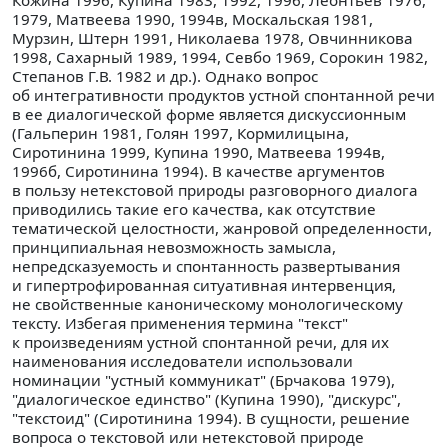
Кожина 1996, Купина 1983, 1992, 1996, Леонтьев 1976,
1979, Матвеева 1990, 1994в, Москальская 1981,
Мурзин, Штерн 1991, Николаева 1978, Овчинникова
1998, Сахарный 1989, 1994, Севбо 1969, Сорокин 1982,
Степанов Г.В. 1982 и др.). Однако вопрос
об интегративности продуктов устной спонтанной речи
в ее диалогической форме является дискуссионным
(Гальперин 1981, Голян 1997, Кормилицына,
Сиротинина 1999, Купина 1990, Матвеева 1994в,
1996б, Сиротинина 1994). В качестве аргументов
в пользу нетекстовой природы разговорного диалога
приводились такие его качества, как отсутствие
тематической целостности, жанровой определенности,
принципиальная невозможность замысла,
непредсказуемость и спонтанность развертывания
и гипертрофированная ситуативная интервенция,
не свойственные каноническому монологическому
тексту. Избегая применения термина "текст"
к произведениям устной спонтанной речи, для их
наименования исследователи использовали
номинации "устный коммуникат" (Брчакова 1979),
"диалогическое единство" (Купина 1990), "дискурс",
"текстоид" (Сиротинина 1994). В сущности, решение
вопроса о текстовой или нетекстовой природе