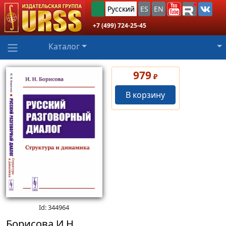
Русский
ES
EN
+7 (499) 724-25-45
Каталог
979
₽
В корзину
Id: 344964
Борисова И.Н.