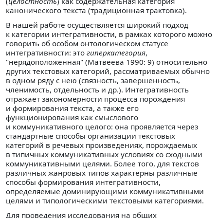
(
целостность
) как содержательная категория
канонического текста (традиционная трактовка).
В нашей работе осуществляется широкий подход
к категории интегративности, в рамках которого можно
говорить об особом онтологическом статусе
интегративности: это
гиперкатегория
,
"нерядоположенная" (Матвеева 1990: 9) относительно
других текстовых категорий, рассматриваемых обычно
в одном ряду с нею (связность, завершенность,
членимость, отдельность и др.). Интегративность
отражает закономерности процесса порождения
и формирования текста, а также его
функционирования как смыслового
и коммуникативного целого: она проявляется через
стандартные способы организации текстовых
категорий в речевых произведениях, порождаемых
в типичных коммуникативных условиях со сходными
коммуникативными целями. Более того, для текстов
различных жанровых типов характерны различные
способы формирования интегративности,
определяемые доминирующими коммуникативными
целями и типологическими текстовыми категориями.
Для проведения исследования на общих