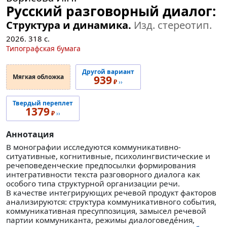
Русский разговорный диалог:
Структура и динамика.
Изд. стереотип.
2026.
318
с.
Типографская бумага
Другой вариант
Мягкая обложка
939
₽
››
Твердый переплет
1379
₽
››
Аннотация
В монографии исследуются коммуникативно-
ситуативные, когнитивные, психолингвистические и
речеповеденческие предпосылки формирования
интегративности текста разговорного диалога как
особого типа структурной организации речи.
В качестве интегрирующих речевой продукт факторов
анализируются: структура коммуникативного события,
коммуникативная пресуппозиция, замысел речевой
партии коммуниканта, режимы диалоговедéния,