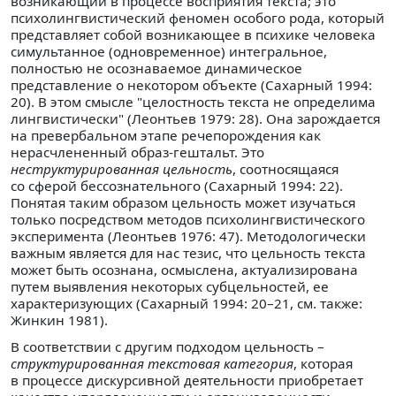
возникающий в процессе восприятия текста; это
психолингвистический феномен особого рода, который
представляет собой возникающее в психике человека
симультанное (одновременное) интегральное,
полностью не осознаваемое динамическое
представление о некотором объекте (Сахарный 1994:
20). В этом смысле "целостность текста не определима
лингвистически" (Леонтьев 1979: 28). Она зарождается
на превербальном этапе речепорождения как
нерасчлененный образ-гештальт. Это
неструктурированная цельность
, соотносящаяся
со сферой бессознательного (Сахарный 1994: 22).
Понятая таким образом цельность может изучаться
только посредством методов психолингвистического
эксперимента (Леонтьев 1976: 47). Методологически
важным является для нас тезис, что цельность текста
может быть осознана, осмыслена, актуализирована
путем выявления некоторых субцельностей, ее
характеризующих (Сахарный 1994: 20–21, см. также:
Жинкин 1981).
В соответствии с другим подходом цельность –
структурированная текстовая категория
, которая
в процессе дискурсивной деятельности приобретает