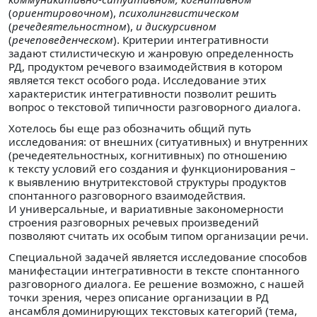
(
ориентировочном
),
психолингвистическом
(
речедеятельностном
),
и дискурсивном
(
речеповеденческом
). Критерии интегративности
задают стилистическую и жанровую определенность
РД, продуктом речевого взаимодействия в котором
является текст особого рода. Исследование этих
характеристик интегративности позволит решить
вопрос о текстовой типичности разговорного диалога.
Хотелось бы еще раз обозначить общий путь
исследования: от внешних (ситуативных) и внутренних
(речедеятельностных, когнитивных) по отношению
к тексту условий его создания и функционирования –
к выявлению внутритекстовой структуры продуктов
спонтанного разговорного взаимодействия.
И универсальные, и вариативные закономерности
строения разговорных речевых произведений
позволяют считать их особым типом организации речи.
Специальной задачей является исследование способов
манифестации интегративности в тексте спонтанного
разговорного диалога. Ее решение возможно, с нашей
точки зрения, через описание организации в РД
ансамбля доминирующих текстовых категорий (тема,