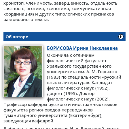
хронотоп, членимость, завершенность, отдельность,
связность, эготема, ксенотема, коммуникативная
координация) и других типологических признаков
разговорного текста.
Об авторе
БОРИСОВА
Ирина Николаевна
Окончила с отличием
филологический факультет
Уральского государственного
университета им. А. М. Горького
(1983) по специальности «русский
язык и литература». Кандидат
филологических наук (1992),
доцент (1995). Доктор
филологических наук (2002).
Профессор кафедры русского и иностранных языков
факультета регионоведов-переводчиков
Гуманитарного университета (Екатеринбург),
заведующая кафедрой.
В область научных интересов И. Н. Борисовой входят