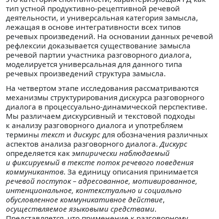
тип устной продуктивно-рецептивной речевой
деятельности, и универсальная категория замысла,
лежащая в основе интегративности всех типов
речевых произведений. На основании данных речевой
рефлексии доказывается существование замысла
речевой партии участника разговорного диалога,
моделируется универсальная для данного типа
речевых произведений структура замысла.
На четвертом этапе исследования рассматриваются
механизмы структурирования дискурса разговорного
диалога в процессуально-динамической перспективе.
Мы различаем дискурсивный и текстовой подходы
к анализу разговорного диалога и употребляем
термины
текст
и
дискурс
для обозначения различных
аспектов анализа разговорного диалога.
Дискурс
определяется как
эмпирически наблюдаемый
и фиксируемый в тексте поток речевого поведения
коммуникантов
. За единицу описания принимается
речевой поступок – адресованное, мотивированное,
интенциональное, контекстуально и социально
обусловленное коммуникативное действие
,
осуществляемое языковыми средствами
.
Представляется, что применение к разговорному