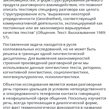
закономерностей, и форм структурирования речевого
продукта разговорного взаимодействия, что позволит
описать текстовую специфику разговора как целого.
Структурирование есть "выражение некоторой
упорядоченности (Geordnetheit), соответствующей
коммуникативной деятельности, эксплицируемой как
постоянные или же закономерно варьируемые
качества текстов" (Общение. Текст. Высказывание 1989:
57).
Поставленная задача находится в русле
коллоквиальных исследований, но не может быть
решена в границах одной лингвистической
дисциплины. Для выявления закономерностей
строения произведений разговорной речи мы
использовали данные лингвистики текста, риторики,
когнитивной лингвистики, социолингвистики,
лингвокультурологии, психолингвистики.
Объектом исследования является живая разговорная
речь горожан-уральцев (в условиях непосредственного
и опосредованного телефоном контакта говорящих)
в неофициальной сфере общения. Поскольку изучается
речь, всегда протекающая в диалогической форме,
этот факт терминологически фиксируется в названии