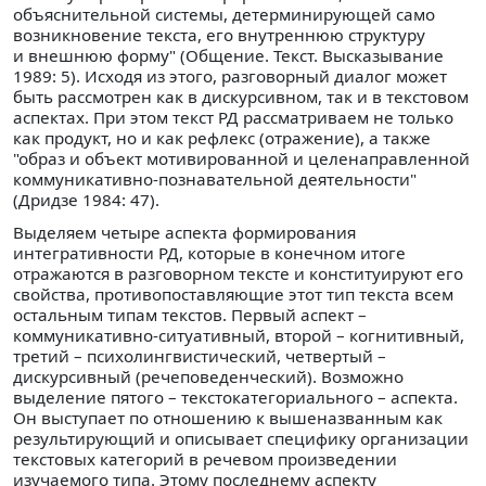
объяснительной системы, детерминирующей само
возникновение текста, его внутреннюю структуру
и внешнюю форму" (Общение. Текст. Высказывание
1989: 5). Исходя из этого, разговорный диалог может
быть рассмотрен как в дискурсивном, так и в текстовом
аспектах. При этом текст РД рассматриваем не только
как продукт, но и как рефлекс (отражение), а также
"образ и объект мотивированной и целенаправленной
коммуникативно-познавательной деятельности"
(Дридзе 1984: 47).
Выделяем четыре аспекта формирования
интегративности РД, которые в конечном итоге
отражаются в разговорном тексте и конституируют его
свойства, противопоставляющие этот тип текста всем
остальным типам текстов. Первый аспект –
коммуникативно-ситуативный, второй – когнитивный,
третий – психолингвистический, четвертый –
дискурсивный (речеповеденческий). Возможно
выделение пятого – текстокатегориального – аспекта.
Он выступает по отношению к вышеназванным как
результирующий и описывает специфику организации
текстовых категорий в речевом произведении
изучаемого типа. Этому последнему аспекту