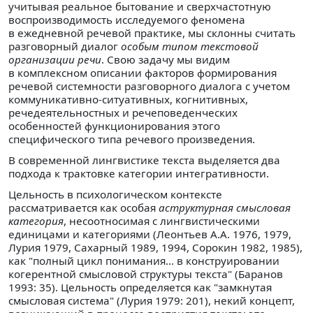
учитывая реальное бытование и сверхчастотную
воспроизводимость исследуемого феномена
в ежедневной речевой практике, мы склонны считать
разговорный диалог
особым типом текстовой
организации речи
. Свою задачу мы видим
в комплексном описании факторов формирования
речевой системности разговорного диалога с учетом
коммуникативно-ситуативных, когнитивных,
речедеятельностных и речеповеденческих
особенностей функционирования этого
специфического типа речевого произведения.
В современной лингвистике текста выделяется два
подхода к трактовке категории интегративности.
Цельность в психологическом контексте
рассматривается как особая
аструктурная смысловая
категория
, несоотносимая с лингвистическими
единицами и категориями (Леонтьев А.А. 1976, 1979,
Лурия 1979, Сахарный 1989, 1994, Сорокин 1982, 1985),
как "полный цикл понимания... в конструировании
когерентной смысловой структуры текста" (Баранов
1993: 35). Цельность определяется как "замкнутая
смысловая система" (Лурия 1979: 201), некий концепт,