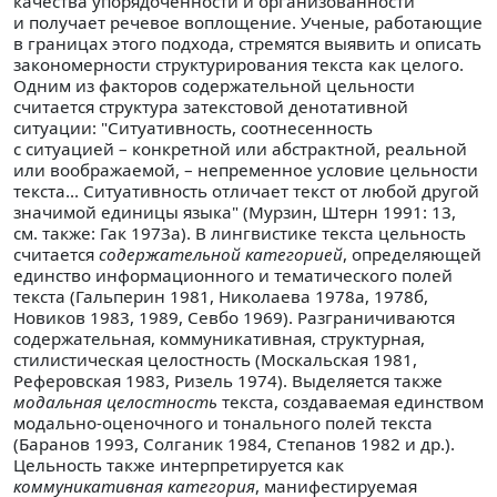
качества упорядоченности и организованности
и получает речевое воплощение. Ученые, работающие
в границах этого подхода, стремятся выявить и описать
закономерности структурирования текста как целого.
Одним из факторов содержательной цельности
считается структура затекстовой денотативной
ситуации: "Ситуативность, соотнесенность
с ситуацией – конкретной или абстрактной, реальной
или воображаемой, – непременное условие цельности
текста... Ситуативность отличает текст от любой другой
значимой единицы языка" (Мурзин, Штерн 1991: 13,
см. также: Гак 1973а). В лингвистике текста цельность
считается
содержательной категорией
, определяющей
единство информационного и тематического полей
текста (Гальперин 1981, Николаева 1978а, 1978б,
Новиков 1983, 1989, Севбо 1969). Разграничиваются
содержательная, коммуникативная, структурная,
стилистическая целостность (Москальская 1981,
Реферовская 1983, Ризель 1974). Выделяется также
модальная целостность
текста, создаваемая единством
модально-оценочного и тонального полей текста
(Баранов 1993, Солганик 1984, Степанов 1982 и др.).
Цельность также интерпретируется как
коммуникативная категория
, манифестируемая