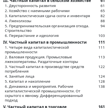
III. Частный капитал в сельском хозяйстве
61
1. Двусторонность развития
61
2. Хозяйство с наемными рабочими
65
3. Капиталистическая сдача скота и инвентаря
82
4. Лжеколхозы
88
5. Предпринимательская организация отхода.
94
Строительство
6. Перерастание и идеология
103
IV. Частный капитал в промышленности
111
1. Четыре вида капиталистической
111
промышленности
2. Валовая продукция. Промысловые
113
лжекооперативы. Раздаточные конторы
3. Частный капитал в производстве средств
122
потребления
4. Занятые лица
124
5. Капитал и накопление
128
6. Динамика и мероприятия. Рабочие
138
капиталистической промышленности. От
скрытого к явному. Дифференцированный
подход
V. Частный капитал в торговле
161