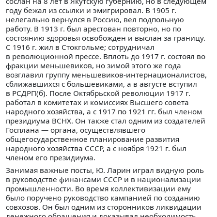
сослан на 8 лет в Якутскую губернию, но в следующем
году бежал из ссылки и эмигрировал. В 1905 г.
нелегально вернулся в Россию, вел подпольную
работу. В 1913 г. был арестован повторно, но по
состоянию здоровья освобожден и выслан за границу.
С 1916 г. жил в Стокгольме; сотрудничал
в революционной прессе. Вплоть до 1917 г. состоял во
фракции меньшевиков, но зимой этого же года
возглавил группу меньшевиков-интернационалистов,
сближавшихся с большевиками, а в августе вступил
в РСДРП(б). После Октябрьской революции 1917 г.
работал в комитетах и комиссиях Высшего совета
народного хозяйства, а с 1917 по 1921 гг. был членом
президиума ВСНХ. Он также стал одним из создателей
Госплана — органа, осуществлявшего
общегосударственное планирование развития
народного хозяйства СССР, а с ноября 1921 г. был
членом его президиума.
Занимая важные посты, Ю. Ларин играл видную роль
в руководстве финансами СССР и в национализации
промышленности. Во время коллективизации ему
было поручено руководство кампанией по созданию
совхозов. Он был одним из сторонников ликвидации
денежного обращения и доказывал необходимость