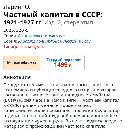
Ларин Ю.
Частный капитал в СССР:
1921–1927 гг.
Изд. 2, стереотип.
2026.
320
с.
Серия:
Размышляя о марксизме
Серия:
Классика политэкономической мысли
Типографская бумага
Твердый переплет
Мягкая обложка
1499
₽
››
Аннотация
Перед читателями — книга известного советского
экономиста и публициста, одного из организаторов
Госплана и Высшего совета народного хозяйства
(ВСНХ) Юрия Ларина. Тема книги — частный капитал
в СССР, причем именно в форме частной
капиталистической промышленности, которую автор
отделяет от частной трудовой промышленности без
эксплуатации чужого труда. В книге сводится воедино
материал о происхождении частного капитала