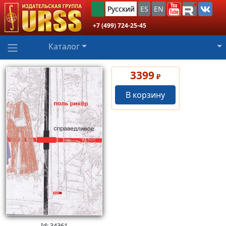
Русский
ES
EN
+7 (499) 724-25-45
Каталог
3399
₽
В корзину
Id: 34361