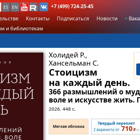
+7 (499) 724-25-45
ES
EN
ельстве
Контакты
Подписаться
Новости
Вака
м и библиотекам
Холидей Р.,
Хансельман С.
Стоицизм
на каждый день.
366 размышлений о муд
воле и искусстве жить. 
2026.
448
с.
Твердый переплет
Мягкая обложка
710
2 варианта от
₽
››