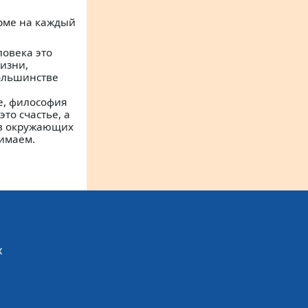
орме на каждый
ловека это
изни,
ольшинстве
е, философия
это счастье, а
 в окружающих
нимаем.
х