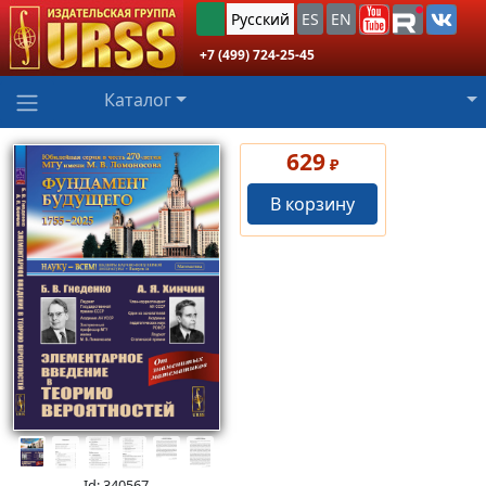
Русский
ES
EN
+7 (499) 724-25-45
Каталог
629
₽
В корзину
Id: 340567