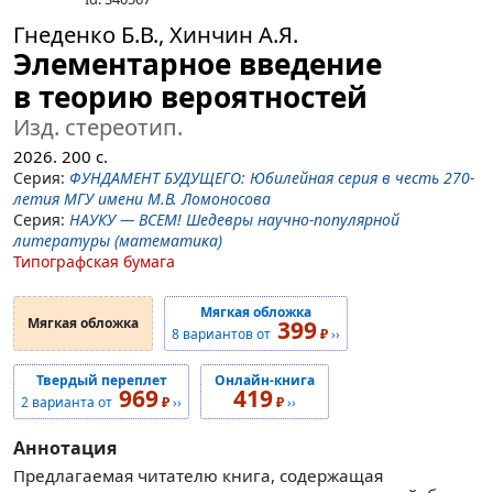
Гнеденко Б.В., Хинчин А.Я.
Элементарное введение
в теорию вероятностей
Изд. стереотип.
2026.
200
с.
Серия:
ФУНДАМЕНТ БУДУЩЕГО: Юбилейная серия в честь 270-
летия МГУ имени М.В. Ломоносова
Серия:
НАУКУ — ВСЕМ! Шедевры научно-популярной
литературы (математика)
Типографская бумага
Мягкая обложка
Мягкая обложка
399
8 вариантов от
₽
››
Твердый переплет
Онлайн-книга
969
419
2 варианта от
₽
››
₽
››
Аннотация
Предлагаемая читателю книга, содержащая