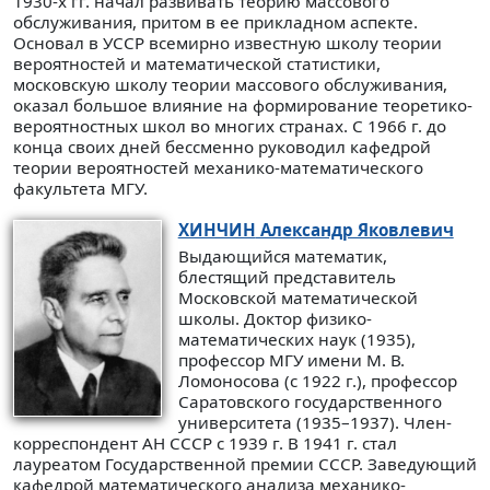
1930-х гг. начал развивать теорию массового
обслуживания, притом в ее прикладном аспекте.
Основал в УССР всемирно известную школу теории
вероятностей и математической статистики,
московскую школу теории массового обслуживания,
оказал большое влияние на формирование теоретико-
вероятностных школ во многих странах. С 1966 г. до
конца своих дней бессменно руководил кафедрой
теории вероятностей механико-математического
факультета МГУ.
ХИНЧИН
Александр Яковлевич
Выдающийся математик,
блестящий представитель
Московской математической
школы. Доктор физико-
математических наук (1935),
профессор МГУ имени М. В.
Ломоносова (с 1922 г.), профессор
Саратовского государственного
университета (1935–1937). Член-
корреспондент АН СССР с 1939 г. В 1941 г. стал
лауреатом Государственной премии СССР. Заведующий
кафедрой математического анализа механико-