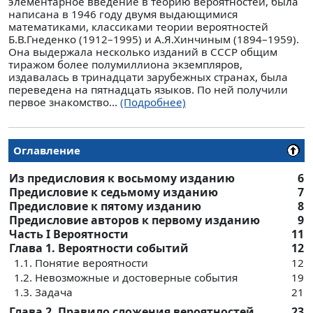
элементарное введение в теорию вероятностей, была
написана в 1946 году двумя выдающимися
математиками, классиками теории вероятностей
Б.В.Гнеденко (1912–1995) и А.Я.Хинчиным (1894–1959).
Она выдержала несколько изданий в СССР общим
тиражом более полумиллиона экземпляров,
издавалась в тринадцати зарубежных странах, была
переведена на пятнадцать языков. По ней получили
первое знакомство...
(Подробнее)
Оглавление
Из предисловия к восьмому изданию
6
Предисловие к седьмому изданию
7
Предисловие к пятому изданию
8
Предисловие авторов к первому изданию
9
Часть I Вероятности
11
Глава 1. Вероятности событий
12
1.1. Понятие вероятности
12
1.2. Невозможные и достоверные события
19
1.3. Задача
21
Глава 2. Правило сложения вероятностей
23