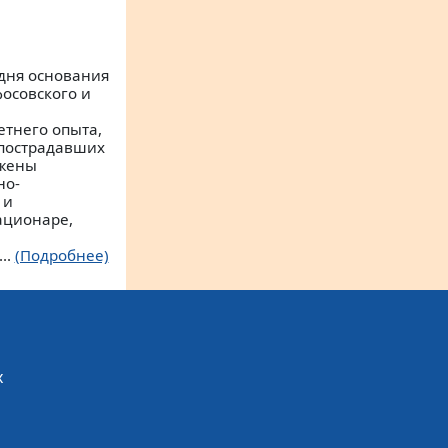
дня основания
осовского и
тнего опыта,
 пострадавших
ожены
но-
 и
ационаре,
..
(Подробнее)
х