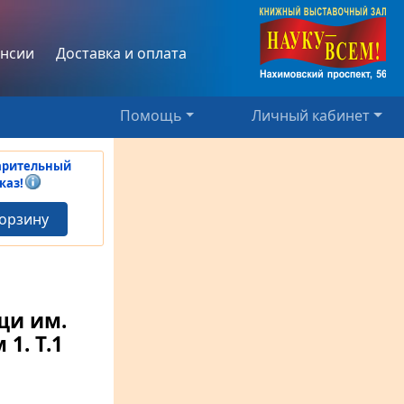
нсии
Доставка и оплата
Помощь
Личный кабинет
арительный
каз!
корзину
щи им.
м 1.
Т.1