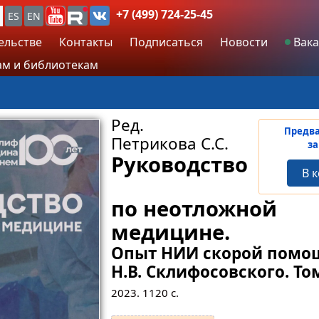
+7 (499) 724-25-45
ES
EN
ельстве
Контакты
Подписаться
Новости
Вака
м и библиотекам
Ред.
Предв
Петрикова С.С.
за
Руководство
В 
по неотложной
медицине.
Опыт НИИ скорой помо
Н.В. Склифосовского. То
2023.
1120
с.