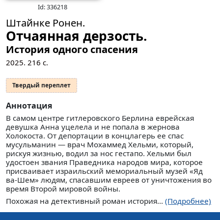
Id: 336218
Штайнке Ронен.
Отчаянная дерзость.
История одного спасения
2025.
216
с.
Твердый переплет
Аннотация
В самом центре гитлеровского Берлина еврейская
девушка Анна уцелела и не попала в жернова
Холокоста. От депортации в концлагерь ее спас
мусульманин — врач Мохаммед Хельми, который,
рискуя жизнью, водил за нос гестапо. Хельми был
удостоен звания Праведника народов мира, которое
присваивает израильский мемориальный музей «Яд
ва-Шем» людям, спасавшим евреев от уничтожения во
время Второй мировой войны.
Похожая на детективный роман история...
(Подробнее)