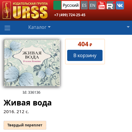
Русский
ES
EN
+7 (499) 724-25-45
Каталог
404
₽
В корзину
Id: 336136
Живая вода
2016.
212
с.
Твердый переплет