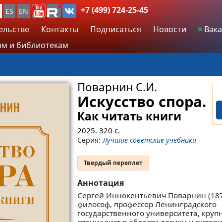
+7 (499) 724-25-45
ES
EN
ельстве
Контакты
Подписаться
Новости
Вака
м и библиотекам
Поварнин С.И.
Искусство спора.
Как читать книги
2025.
320
с.
Серия:
Лучшие советские учебники
Твердый переплет
Аннотация
Сергей Иннокентьевич Поварнин (18
философ, профессор Ленинградского
государственного университета, круп