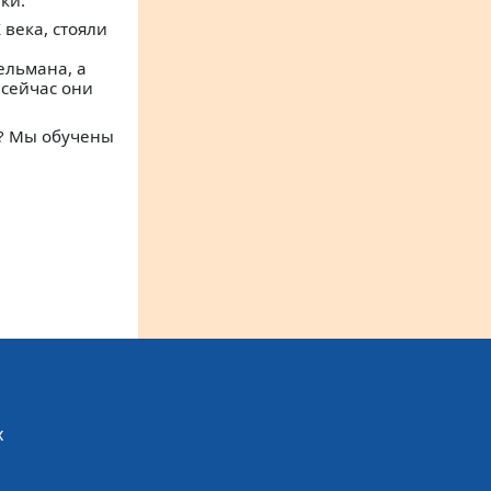
ки.
 века, стояли
ельмана, а
 сейчас они
е? Мы обучены
х