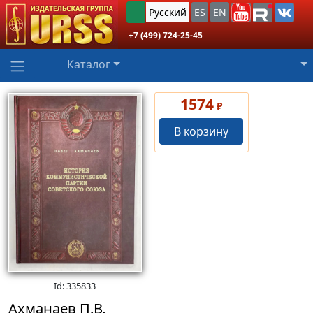
Русский
ES
EN
+7 (499) 724-25-45
Каталог
1574
₽
В корзину
Id: 335833
Ахманаев П.В.