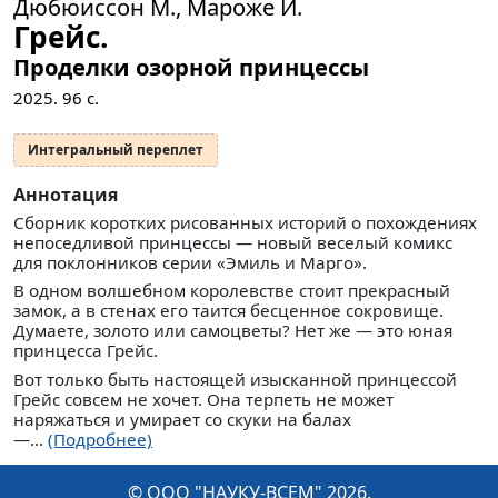
Дюбюиссон М., Мароже И.
Грейс.
Проделки озорной принцессы
2025.
96
с.
Интегральный переплет
Аннотация
Сборник коротких рисованных историй о похождениях
непоседливой принцессы — новый веселый комикс
для поклонников серии «Эмиль и Марго».
В одном волшебном королевстве стоит прекрасный
замок, а в стенах его таится бесценное сокровище.
Думаете, золото или самоцветы? Нет же — это юная
принцесса Грейс.
Вот только быть настоящей изысканной принцессой
Грейс совсем не хочет. Она терпеть не может
наряжаться и умирает со скуки на балах
—...
(Подробнее)
© ООО "НАУКУ-ВСЕМ" 2026.