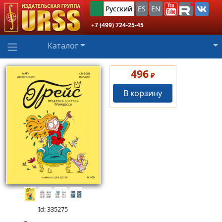
Русский
ES
EN
+7 (499) 724-25-45
Каталог
496
₽
В корзину
Id: 335275