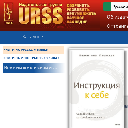
Русский
Об издат
Оптовика
Каталог
КНИГИ НА РУССКОМ ЯЗЫКЕ
КНИГИ НА ИНОСТРАННЫХ ЯЗЫКАХ ...
Все книжные серии ...