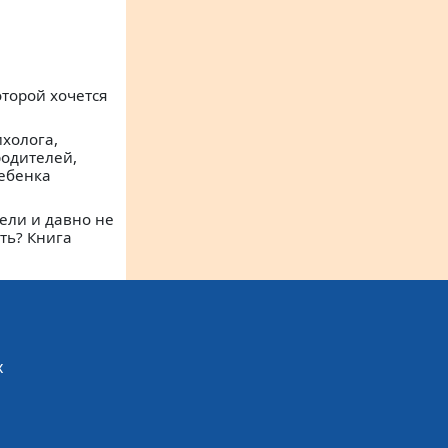
оторой хочется
ихолога,
одителей,
ебенка
цели и давно не
ть? Книга
х