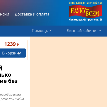
нсии
Доставка и оплата
Помощь
Личный кабинет
1239
₽
В корзину
Й
лько
ие без
оторой хочется
з ревности и обид