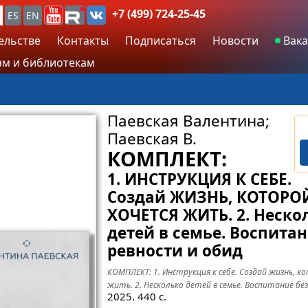
+7 (499) 724-25-45
ES
EN
ельстве
Контакты
Подписаться
Новости
Вака
м и библиотекам
Паевская Валентина;
Паевская В.
КОМПЛЕКТ:
1. ИНСТРУКЦИЯ К СЕБЕ.
Создай ЖИЗНЬ, КОТОРО
ХОЧЕТСЯ ЖИТЬ. 2. Неско
детей в семье. Воспитан
ревности и обид
КОМПЛЕКТ: 1. Инструкция к себе. Создай жизнь, к
жить. 2. Несколько детей в семье. Воспитание бе
2025.
440
с.