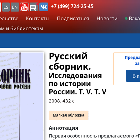
+7 (499) 724-25-45
ES
EN
ельстве
Контакты
Подписаться
Новости
Вака
м и библиотекам
Русский
Предв
сборник.
за
Исследования
В 
по истории
России. Т. V.
Т. V
2008.
432
с.
Мягкая обложка
Аннотация
Первая особенность предлагаемого «Р