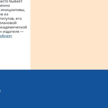
часто бывает
шенно
 инициативы,
им из
итутов, его
 плановой
 академической
и издателя —
обнее)
х