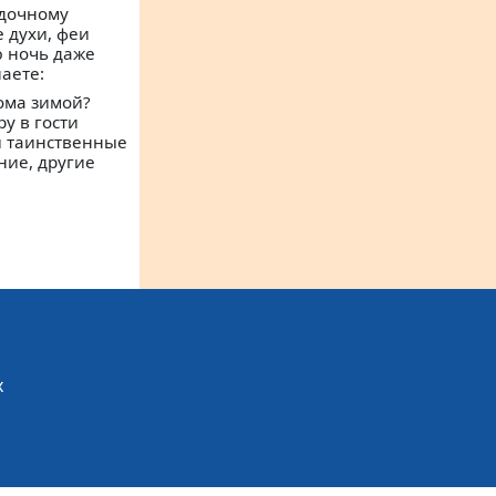
адочному
 духи, феи
ю ночь даже
аете:
ома зимой?
у в гости
и таинственные
ние, другие
х