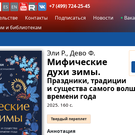
+7 (499) 724-25-45
ES
EN
ельстве
Контакты
Подписаться
Новости
Вака
м и библиотекам
Эли Р., Дево Ф.
Мифические
духи зимы.
Праздники, традиции
и существа самого вол
времени года
2025.
160
с.
Твердый переплет
Аннотация