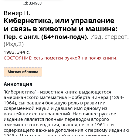
Id: 334988
Винер Н.
Кибернетика, или управление
и связь в животном и машине:
Пер. с англ. (Б4+пом-подч).
Изд. стереот.
(Изд.2)
1983.
344
с.
СОСТОЯНИЕ: есть пометки ручкой на полях книги.
Мягкая обложка
Аннотация
`Кибернетика` - известная книга выдающегося
американского математика Норберта Винера (1894-
1964), сыгравшая большую роль в развитии
современной науки и давшая имя одному из
важнейших ее направлений. Настоящее русское
издание является полным переводом второго
американского издания, вышедшего в 1961 г. и
содержащего важные дополнения к первому изданию
1948 г. Читатель также найдет в приложениях