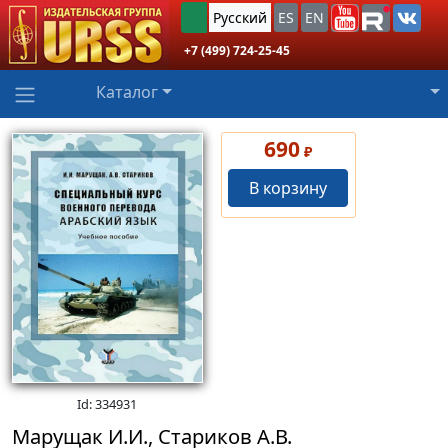
Русский
ES
EN
+7 (499) 724-25-45
Каталог
690
₽
В корзину
Id: 334931
Марущак И.И., Стариков А.В.