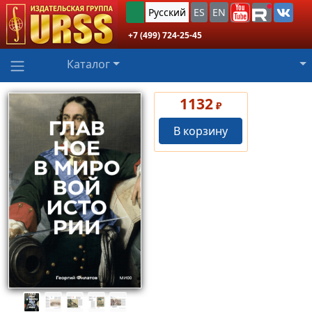
Русский
ES
EN
+7 (499) 724-25-45
Каталог
1132
₽
В корзину