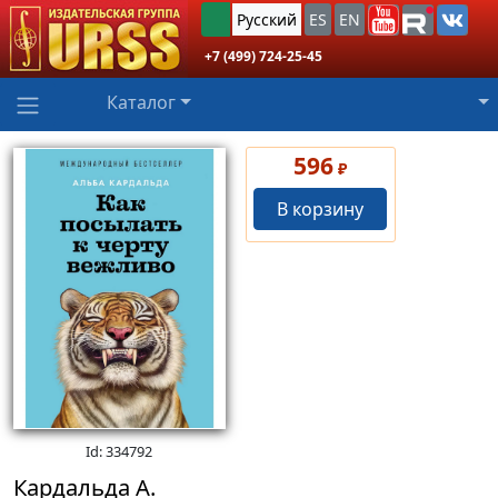
Русский
ES
EN
+7 (499) 724-25-45
Каталог
596
₽
В корзину
Id: 334792
Кардальда А.