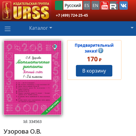
Русский
ES
EN
+7 (499) 724-25-45
Каталог
Предварительный
заказ!
170
₽
В корзину
Id: 334563
Узорова О.В.