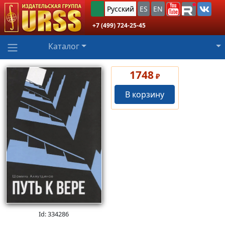
Русский
ES
EN
+7 (499) 724-25-45
Каталог
1748
₽
В корзину
Id: 334286