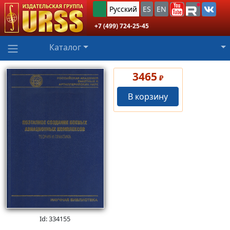
Русский
ES
EN
+7 (499) 724-25-45
Каталог
3465
₽
В корзину
Id: 334155